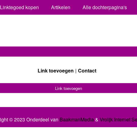
Linktegoed kopen
Artikelen
Alle dochterpagina's
Link toevoegen
Contact
Link toevoegen
ight © 2023 Onderdeel van
BaakmanMedia
&
Vrolijk Internet S