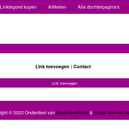
Linktegoed kopen
Artikelen
Alle dochterpagina's
Link toevoegen
Contact
Link toevoegen
ight © 2023 Onderdeel van
BaakmanMedia
&
Vrolijk Internet S