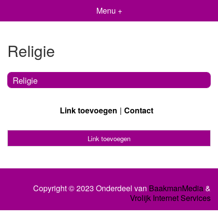
Menu +
Religie
Religie
Link toevoegen
Contact
Link toevoegen
Copyright © 2023 Onderdeel van
BaakmanMedia
&
Vrolijk Internet Services