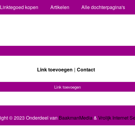
Linktegoed kopen
Artikelen
Alle dochterpagina's
Link toevoegen
Contact
Link toevoegen
ight © 2023 Onderdeel van
BaakmanMedia
&
Vrolijk Internet S